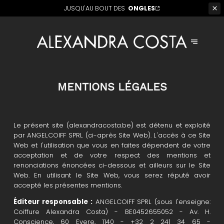
JUSQU'AU BOUT DES
ONGLES
MENTIONS LÉGALES
Le présent site (alexandracosta.be) est détenu et exploité
par ANGELCOIFF SPRL (ci-après Site Web). L'accès à ce Site
Web et l'utilisation que vous en faites dépendent de votre
acceptation et de votre respect des mentions et
renonciations énoncées ci-dessous et ailleurs sur le Site
Web. En utilisant le Site Web, vous serez réputé avoir
accepté les présentes mentions.
Éditeur responsable :
ANGELCOIFF SPRL (sous l'enseigne:
Coiffure Alexandra Costa) - BE0452655052 - Av. H.
Conscience, 60 Evere, 1140 - +32 2 241 34 65 -