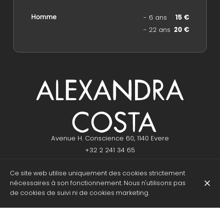
Homme
- 6 ans
15 €
- 22 ans
20 €
Avenue H. Conscience 60, 1140 Evere
+32 2 241 34 65
Ce site web utilise uniquement des cookies strictement
nécessaires à son fonctionnement. Nous n'utilisons pas
HEURES D'OUVERTURE
Lundi
Fermé
de cookies de suivi ni de cookies marketing.
Mardi
10:00 - 18:00
Mercredi
09:00 - 18:00